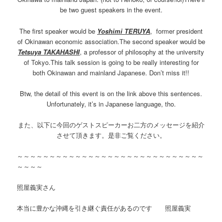
be two guest speakers in the event.
The first speaker would be
Yoshimi TERUYA
, former president
of Okinawan economic association.The second speaker would be
Tetsuya TAKAHASHI
, a professor of philosophy at the university
of Tokyo.This talk session is going to be really interesting for
both Okinawan and mainland Japanese. Don’t miss it!!
Btw, the detail of this event is on the link above this sentences.
Unfortunately, it’s in Japanese language, tho.
また、以下に今回のゲストスピーカーお二方のメッセージを紹介
させて頂きます。是非ご覧ください。
～～～～～～～～～～～～～～～～～～～～～～～～～～～～～
～～～～
照屋義実さん
本当に豊かな沖縄を引き継ぐ責任があるのです 照屋義実