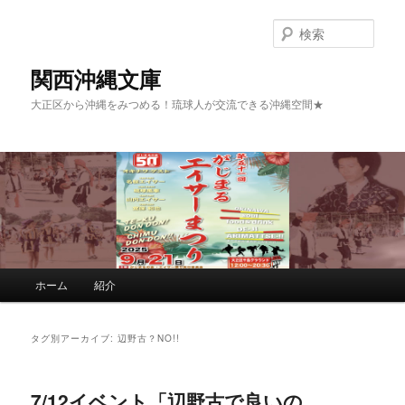
検
索
関西沖縄文庫
大正区から沖縄をみつめる！琉球人が交流できる沖縄空間★
メインメニュー
ホーム
紹介
メインコンテンツへ移動
サブコンテンツへ移動
タグ別アーカイブ:
辺野古？NO!!
7/12イベント「辺野古で良いの