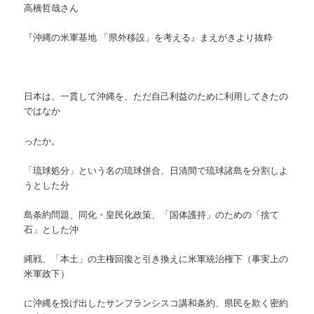
高橋哲哉さん
『沖縄の米軍基地 「県外移設」を考える』まえがきより抜粋
日本は、一貫して沖縄を、ただ自己利益のために利用してきたの
ではなか
ったか。
「琉球処分」という名の琉球併合、日清間で琉球諸島を分割しよ
うとした分
島条約問題、同化・皇民化政策、「国体護持」のための「捨て
石」とした沖
縄戦、「本土」の主権回復と引き換えに米軍統治権下（事実上の
米軍政下）
に沖縄を投げ出したサンフランシスコ講和条約、県民を欺く密約