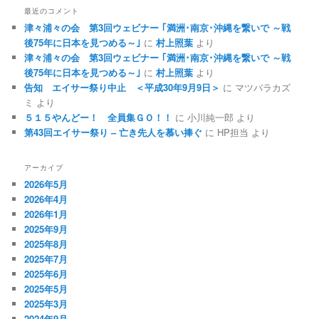
最近のコメント
津々浦々の会 第3回ウェビナー ｢満洲･南京･沖縄を繋いで ～戦
後75年に日本を見つめる～｣
に
村上照葉
より
津々浦々の会 第3回ウェビナー ｢満洲･南京･沖縄を繋いで ～戦
後75年に日本を見つめる～｣
に
村上照葉
より
告知 エイサー祭り中止 ＜平成30年9月9日＞
に マツバラカズ
ミ より
５１５やんどー！ 全員集ＧＯ！！
に 小川純一郎 より
第43回エイサー祭り – 亡き先人を慕い捧ぐ
に HP担当 より
アーカイブ
2026年5月
2026年4月
2026年1月
2025年9月
2025年8月
2025年7月
2025年6月
2025年5月
2025年3月
2024年9月