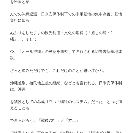
を米国と結
んでの沖縄返還、日米安保体制下での米軍基地の集中存置、基地
負担に知ら
ぬふりをしたままの観光利用・文化の消費（「癒しの島・沖
縄」）、そして
今、「オール沖縄」の民意を無視して強行される辺野古新基地建
設。
ざっと顧みただけでも、これだけのことが思い浮かぶ。
沖縄差別、植民地主義の継続、などとも言われる。日米安保体制
は、沖縄
を犠牲としてのみ成り立つ「犠牲のシステム」だった、とつけ加
えることも
できるだろう。「戦後70年」と「本土」
では事もなげに言われるが、沖縄はいまだに「戦後ゼロ年」では