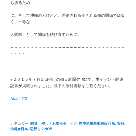
ち切るため
に。そして沖縄の人びとと、差別される側される側の関係ではな
く、平等な
人間同士として関係を結び直すために。
～～～～～～～～～～～～～～～～～～～～～～～～～～～～～
～～～～
※２０１５年７月２日付けの朝日新聞夕刊にて、本イベント関連
記事が掲載されました。以下の添付書類をご覧ください。
Asahi 7/2
カテゴリー:
関連 催し・お知らせ
|
タグ:
在沖米軍基地移設計画
,
安保
,
沖縄✖️日本
,
辺野古？NO!!