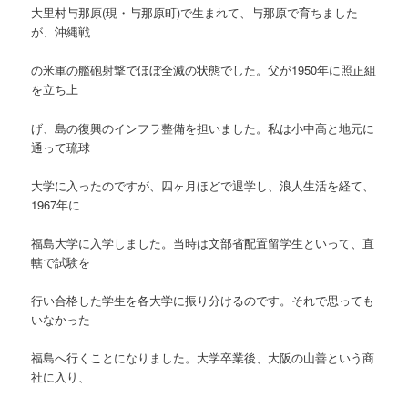
大里村与那原(現・与那原町)で生まれて、与那原で育ちました
が、沖縄戦
の米軍の艦砲射撃でほぼ全滅の状態でした。父が1950年に照正組
を立ち上
げ、島の復興のインフラ整備を担いました。私は小中高と地元に
通って琉球
大学に入ったのですが、四ヶ月ほどで退学し、浪人生活を経て、
1967年に
福島大学に入学しました。当時は文部省配置留学生といって、直
轄で試験を
行い合格した学生を各大学に振り分けるのです。それで思っても
いなかった
福島へ行くことになりました。大学卒業後、大阪の山善という商
社に入り、