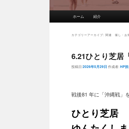
メインメニュー
ホーム
紹介
メインコンテンツへ移動
サブコンテンツへ移動
カテゴリーアーカイブ:
関連 催し・お
6.21ひとり芝
投稿日:
2026年5月29日
作成者:
HP担
戦後81 年に「沖縄戦」
ひとり芝居
ゆんたくしま