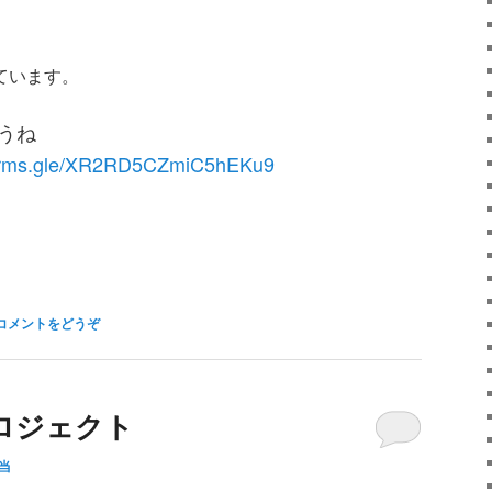
ています。
ょうね
/forms.gle/XR2RD5CZmiC5hEKu9
コメントをどうぞ
ロジェクト
当