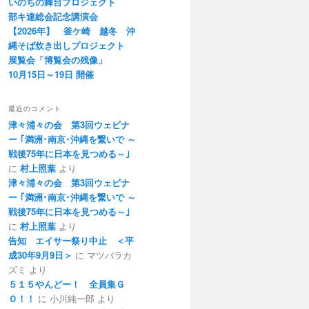
いのちの舞台プロジェクト
部キ連総会記念講演会
【2026年】 釜ケ崎 越冬 沖
縄そば炊き出しプロジェクト
展覧会「博覧会の残像」
10月15日～19日 開催
最近のコメント
津々浦々の会 第3回ウェビナ
ー ｢満洲･南京･沖縄を繋いで ～
戦後75年に日本を見つめる～｣
に
村上照葉
より
津々浦々の会 第3回ウェビナ
ー ｢満洲･南京･沖縄を繋いで ～
戦後75年に日本を見つめる～｣
に
村上照葉
より
告知 エイサー祭り中止 ＜平
成30年9月9日＞
に マツバラカ
ズミ より
５１５やんどー！ 全員集Ｇ
Ｏ！！
に 小川純一郎 より