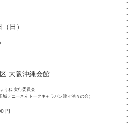
1 日（日）
0
区 大阪沖縄会館
ょうね 実行委員会
玉城デニーさんトークキャラバン津々浦々の会）
00 円