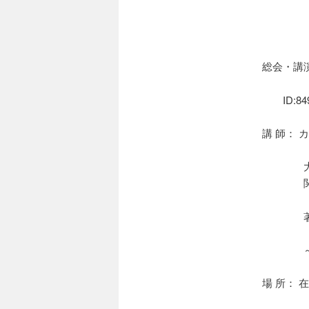
総会・講演のU
ID:8
講 師： 
場 所： 