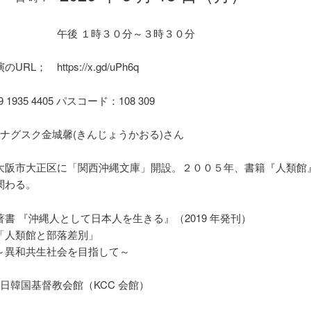
午後 １時３０分～３時３０分
RL； https://x.gd/uPh6q
49 1935 4405 パスコード：108 309
カナグスク金城馨(きんじょうかおる)さん
大阪市大正区に「関西沖縄文庫」開設。２００５年、書籍『人類館
関わる。
著書 『沖縄人として日本人を生きる』（2019 年発刊）
「人類館と部落差別」
～異和共生社会を目指して～
在日韓国基督教会館（KCC 会館）