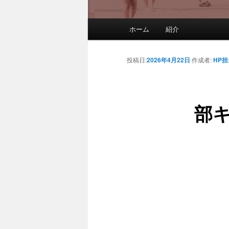
メインメニュー
ホーム
紹介
メインコンテンツへ移動
サブコンテンツへ移動
投稿日:
2026年4月22日
作成者:
HP担
部