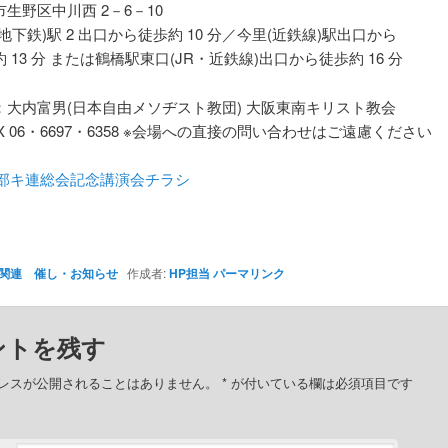
生野区中川西 2－6－10
地下鉄)駅 2 出口から徒歩約 10 分／今里(近鉄線)駅出口から
 13 分 または鶴橋駅東口(JR・近鉄線)出口から徒歩約 16 分
：大内富男(日本自由メソヂスト教団) 大阪東南キリスト教会
X 06・6697・6358 ※会場への直接の問い合わせはご遠慮ください
05部キ連総会記念講演会チラシ
関連 催し・お知らせ
作成者:
HP担当
パーマリンク
ントを残す
レスが公開されることはありません。
*
が付いている欄は必須項目です