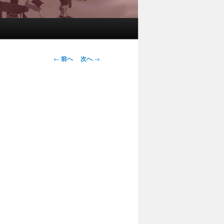
投稿ナビゲー
←
前へ
次へ
→
ション