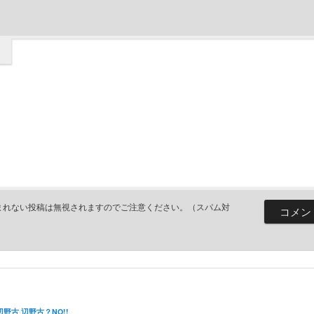
まれない投稿は無視されますのでご注意ください。（スパム対
辺野古
辺野古？NO!!