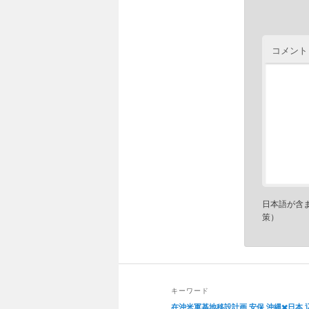
コメント
日本語が含
策）
キーワード
在沖米軍基地移設計画
安保
沖縄✖️日本