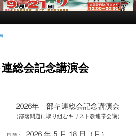
当
キ連総会記念講演会
2026年 部キ連総会記念講演会
（部落問題に取り組むキリスト教連帯会議）
2026 年 5 月 18 日（月）
日 時：