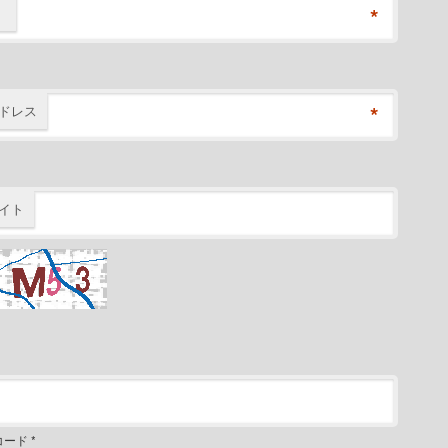
*
*
ドレス
イト
コード
*