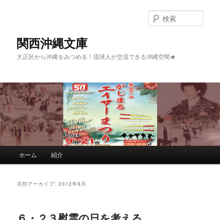
検
索
関西沖縄文庫
大正区から沖縄をみつめる！琉球人が交流できる沖縄空間★
メインメニュー
ホーム
紹介
メインコンテンツへ移動
サブコンテンツへ移動
月別アーカイブ:
2012年6月
６・２３慰霊の日を考える