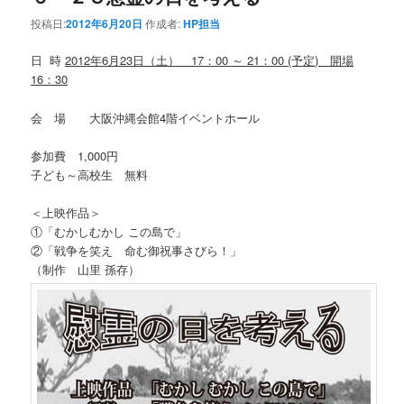
投稿日:
2012年6月20日
作成者:
HP担当
日 時
2012年6月23日（土） 17：00 ～ 21：00 (予定) 開場
16：30
会 場 大阪沖縄会館4階イベントホール
参加費 1,000円
子ども～高校生 無料
＜上映作品＞
①「むかしむかし この島で」
②「戦争を笑え 命む御祝事さびら！」
（制作 山里 孫存）