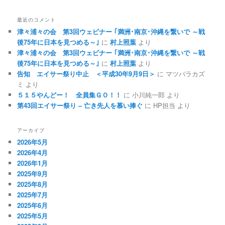
最近のコメント
津々浦々の会 第3回ウェビナー ｢満洲･南京･沖縄を繋いで ～戦
後75年に日本を見つめる～｣
に
村上照葉
より
津々浦々の会 第3回ウェビナー ｢満洲･南京･沖縄を繋いで ～戦
後75年に日本を見つめる～｣
に
村上照葉
より
告知 エイサー祭り中止 ＜平成30年9月9日＞
に マツバラカズ
ミ より
５１５やんどー！ 全員集ＧＯ！！
に 小川純一郎 より
第43回エイサー祭り – 亡き先人を慕い捧ぐ
に HP担当 より
アーカイブ
2026年5月
2026年4月
2026年1月
2025年9月
2025年8月
2025年7月
2025年6月
2025年5月