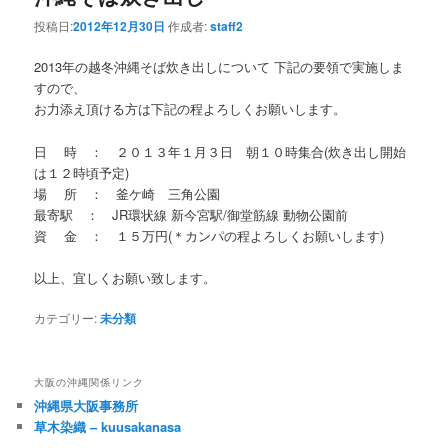
投稿日:
2012年12月30日
作成者:
staff2
2013年の越冬沖縄そば炊き出しについて 下記の要領で実施しま
すので、
お力添え頂ける方は下記の程よろしくお願いします。
日 時 ： ２０１３年１月３日 朝１０時集合(炊き出し開始
は１２時頃予定)
場 所 ： 釜ケ崎 三角公園
最寄駅 ： JR環状線 新今宮駅/御堂筋線 動物公園前
資 金 ： １５万円(＊カンパの程よろしくお願いします)
以上、宜しくお願い致します。
カテゴリー:
未分類
大阪の沖縄関係リンク
沖縄県大阪事務所
草木染織 – kuusakanasa