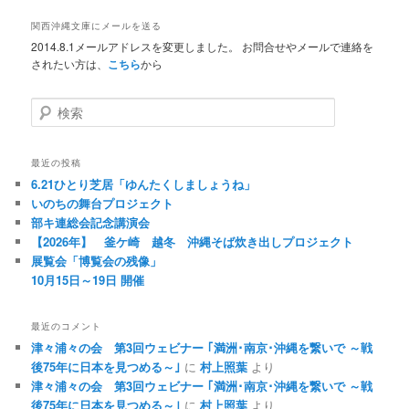
関西沖縄文庫にメールを送る
2014.8.1メールアドレスを変更しました。 お問合せやメールで連絡を
されたい方は、
こちら
から
検索
最近の投稿
6.21ひとり芝居「ゆんたくしましょうね」
いのちの舞台プロジェクト
部キ連総会記念講演会
【2026年】 釜ケ崎 越冬 沖縄そば炊き出しプロジェクト
展覧会「博覧会の残像」
10月15日～19日 開催
最近のコメント
津々浦々の会 第3回ウェビナー ｢満洲･南京･沖縄を繋いで ～戦
後75年に日本を見つめる～｣
に
村上照葉
より
津々浦々の会 第3回ウェビナー ｢満洲･南京･沖縄を繋いで ～戦
後75年に日本を見つめる～｣
に
村上照葉
より