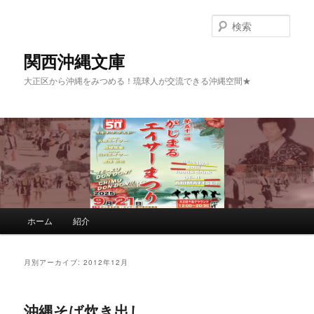
検
索
関西沖縄文庫
大正区から沖縄をみつめる！琉球人が交流できる沖縄空間★
メインメニュー
ホーム
紹介
メインコンテンツへ移動
サブコンテンツへ移動
月別アーカイブ:
2012年12月
沖縄そば炊き出し