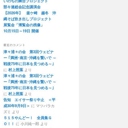
いのちの舞台プロジェクト
部キ連総会記念講演会
【2026年】 釜ケ崎 越冬 沖
縄そば炊き出しプロジェクト
展覧会「博覧会の残像」
10月15日～19日 開催
最近のコメント
津々浦々の会 第3回ウェビナ
ー ｢満洲･南京･沖縄を繋いで ～
戦後75年に日本を見つめる～｣
に
村上照葉
より
津々浦々の会 第3回ウェビナ
ー ｢満洲･南京･沖縄を繋いで ～
戦後75年に日本を見つめる～｣
に
村上照葉
より
告知 エイサー祭り中止 ＜平
成30年9月9日＞
に マツバラカ
ズミ より
５１５やんどー！ 全員集Ｇ
Ｏ！！
に 小川純一郎 より