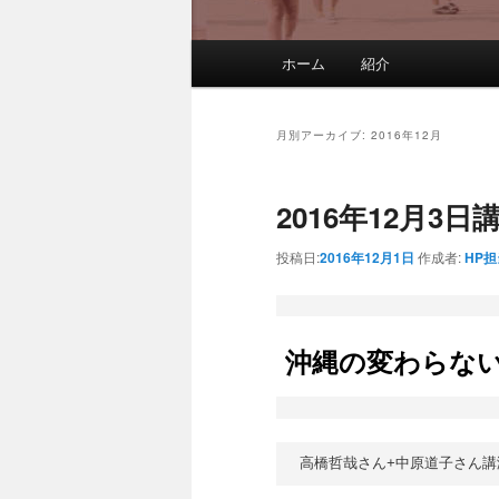
メインメニュー
ホーム
紹介
メインコンテンツへ移動
サブコンテンツへ移動
月別アーカイブ:
2016年12月
2016年12月3日
投稿日:
2016年12月1日
作成者:
HP担
沖縄の変わらな
高橋哲哉さん+中原道子さん講