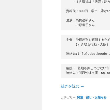
　　・ＪＲ環状線「天満」駅から
資料代：800円　学生・障がい者
講演：高橋哲哉さん

　　　中原道子さん
主催：沖縄差別を解消するため
　　　(引き取る行動・大阪)

連絡先:info@tbbo.koudo.
後援： 基地を押しつけない市
連絡先：関西沖縄文庫　06-655
続きを読む
→
カテゴリー:
関連 催し・お知らせ