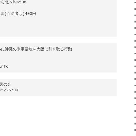
北へ約650m

(介助者も)400円

に沖縄の米軍基地を大阪に引き取る行動

info
民の会

2-6709