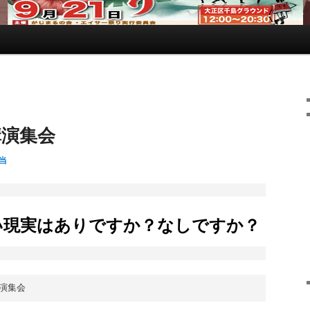
講演集会
当
い現実はありですか？なしですか？
演集会