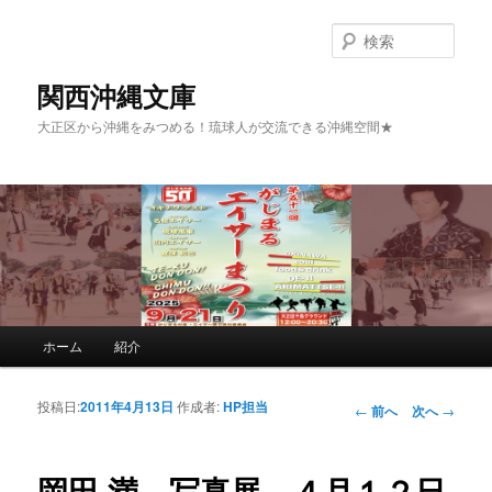
検
索
関西沖縄文庫
大正区から沖縄をみつめる！琉球人が交流できる沖縄空間★
メインメニュー
ホーム
紹介
メインコンテンツへ移動
サブコンテンツへ移動
投稿日:
2011年4月13日
作成者:
HP担当
投稿ナビゲーシ
←
前へ
次へ
→
ョン
岡田 満 写真展 ４月１２日