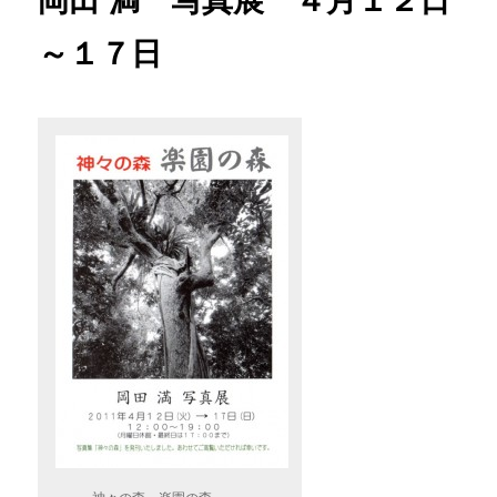
～１７日
神々の森 楽園の森