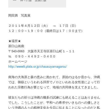
岡田満 写真展
２０１１年４月１２日（火） → １７日（日）
１２：００～１９：００（最終日は１７：００まで）
★場所★
茶臼山画廊
〒543-0063 大阪市天王寺区茶臼山町１－１１
℡ ０９０－４４９２－０４００
ホームページ
http://www9.plala.or.jp/chausuyamagarou/
南海の大海原と森の恵みに抱かれて、原始のはるか昔から、沖縄
では、御嶽というわれる拝所でノロといわれる女性達によって行
われた宗教行為が要となって、地域の共同体を支えてきました。
彼女たちの祈りは沖縄の幾多の試練にも絶えることはありません
でした。こうしたことが、平和への希求やいきものへの優しさと
いう沖縄の人々の精神文化を今日に伝えることになったのだと私