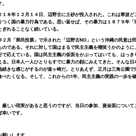
す。
０１８年１２月１４日、辺野古に土砂が投入された。これは寒波ど
りつく国の暴力行為である。思い返せば、その暴力は１８７９年「
とぎれることなく続いている。
年２月「県民投票」で示された「辺野古NO」という沖縄の民意は
ものである。それに対して国はまるで民主主義を嘲笑うかのように
行で応えている。国は民主主義の仮面をかぶってはいても、はっき
える。日本人一人ひとりもすでに暴力の顔にみえてきた。そんな日
地続きな感じがするのが釜ヶ崎だ。とりあえず、正月は三角公園で
食べたくなる。そして、これからの1年、民主主義の実践の一歩を
、厳しい現実があると思うのですが、当日の参加、資金面について
ば幸いです。
お願いします。