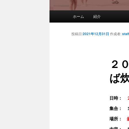
メインメニュー
ホーム
紹介
メインコンテンツへ移動
サブコンテンツへ移動
投稿日:
2021年12月31日
作成者:
staf
２
ば
日時：
集合： 
場所：