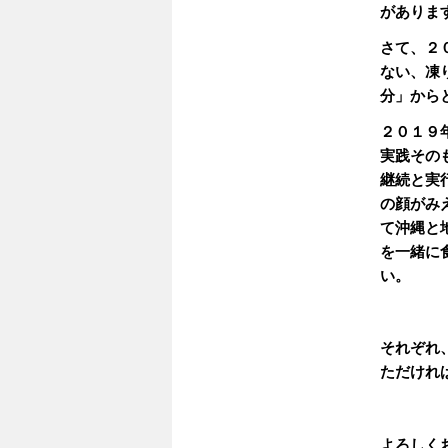
がありま
さて、２
ない、凍
分」から
２０１９
実践その
継続と実
の顔がみ
て沖縄と
を一緒に
い。
それぞれ
ただけれ
よろしく