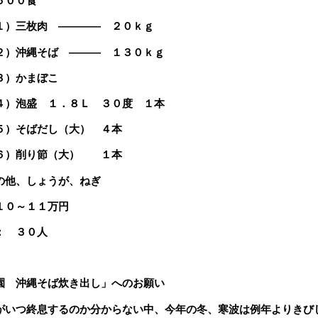
５００食
三枚肉 ―――― ２０ｋｇ
沖縄そば ――― １３０ｋｇ
）かまぼこ
泡盛 １．８Ｌ ３０度 １本
そばだし（大） ４本
削り節（大） １本
、しょうが、ねぎ
１０～１１万円
： ３０人
園 沖縄そば炊き出し」へのお願い
がいつ終息するのか分からない中、今年の冬、寒波は例年よりきび