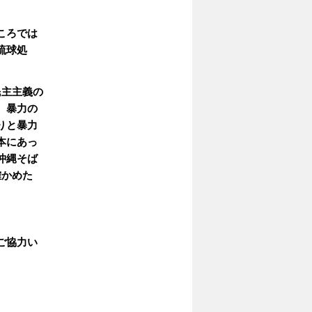
ころでは
琉球処
民主主義の
、暴力の
りと暴力
本にあっ
沖縄そば
確かめた
ご協力い