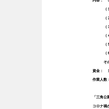
内容： 
（１）
（２）
（３
（４）
（５）
（６）
その他
資金： 
作業人数
「三角公
コロナ禍