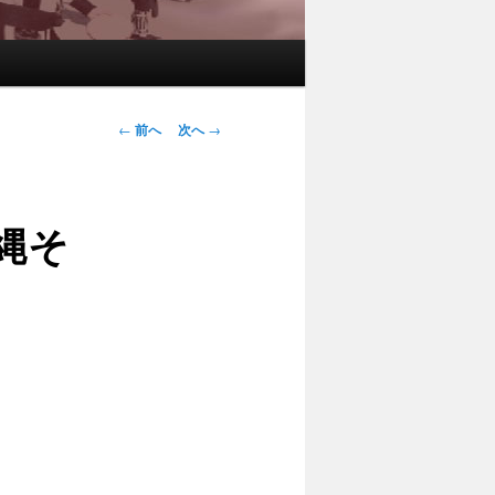
投稿ナビゲー
←
前へ
次へ
→
ション
縄そ