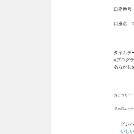
口座番号 記
口座名 
タイムテ
※プログ
あらかじ
カテゴリー:
“
第40回エイサ
ピンバ
いしい