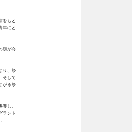
信をもと
青年にと
の顔が会
なり、祭
。そして
ながる祭
供養し、
グランド
す。