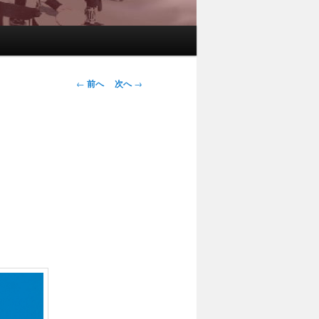
投稿ナビゲー
←
前へ
次へ
→
ション