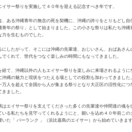
エイサー祭りを実施して４０年を迎える記念すべき年です。
は、ある沖縄青年の無念の死を契機に、沖縄の誇りをとりもどし自
縄青年の祭り」として始まりました。この小さな祭りは私たち沖縄
な力を生むものでした。
るにしたがって、そこには沖縄の先輩達、おじいさん、おばあさん
んでくれて、世代をつなぐ楽しみの時間にもなってきました。
を経て、沖縄以外の人もエイサー祭りを楽しみに来場されるように
に沖縄の魅力と現状をつたえる場としての役割も加わってきました
一万人を超えて全国から人が集まる祭りとなり大正区の活性化につ
てきました。
演はエイサー祭りを支えてくださった多くの先輩達や仲間達の魂を
ている私たちを見守ってくれるようにと、願いを込め４０年前この
響いた「 パーランク 」（浜比嘉島のエイサー）から始めていきま