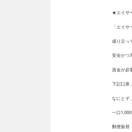
★エイサ
「エイサ
成り立っ
安全かつ
資金が必
下記口座
なにとぞ
一口1,00
郵便振替