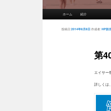
メインメニュー
ホーム
紹介
メインコンテンツへ移動
サブコンテンツへ移動
投稿日:
2014年8月8日
作成者:
HP担
第4
エイサー
詳しくは