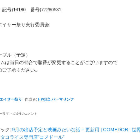
号)14180 番号)77260531
エイサー祭り実行委員会
ーブル（予定）
ラムは当日の都合で順番が変更することがございますので
めご了承ください。
エイサー祭り
作成者:
HP担当
パーマリンク
ー祭り
” への2件のコメント
ック:
9月の出店予定と映画みたいな話 – 更新用 | COMEDOR | 世
タコライス専門店"コメドール"