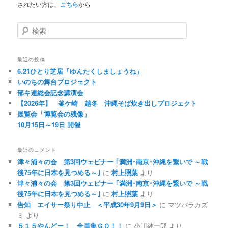
されたい方は、
こちら
から
検索
最近の投稿
6.21ひとり芝居「ゆんたくしましょうね」
いのちの舞台プロジェクト
部キ連総会記念講演会
【2026年】 釜ケ崎 越冬 沖縄そば炊き出しプロジェクト
展覧会「博覧会の残像」
10月15日～19日 開催
最近のコメント
津々浦々の会 第3回ウェビナー ｢満洲･南京･沖縄を繋いで ～戦
後75年に日本を見つめる～｣
に
村上照葉
より
津々浦々の会 第3回ウェビナー ｢満洲･南京･沖縄を繋いで ～戦
後75年に日本を見つめる～｣
に
村上照葉
より
告知 エイサー祭り中止 ＜平成30年9月9日＞
に マツバラカズ
ミ より
５１５やんどー！ 全員集ＧＯ！！
に 小川純一郎 より