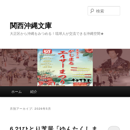
検
索
関西沖縄文庫
大正区から沖縄をみつめる！琉球人が交流できる沖縄空間★
メインメニュー
ホーム
紹介
メインコンテンツへ移動
サブコンテンツへ移動
月別アーカイブ:
2026年5月
6.21ひとり芝居「ゆんたくしま