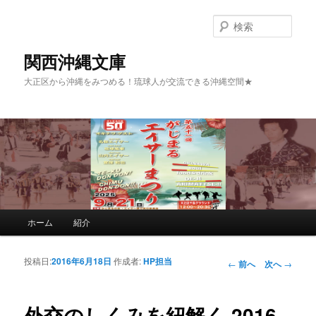
検
索
関西沖縄文庫
大正区から沖縄をみつめる！琉球人が交流できる沖縄空間★
メインメニュー
ホーム
紹介
メインコンテンツへ移動
サブコンテンツへ移動
投稿日:
2016年6月18日
作成者:
HP担当
投稿ナビゲーシ
←
前へ
次へ
→
ョン
外交のしくみを紐解く 2016